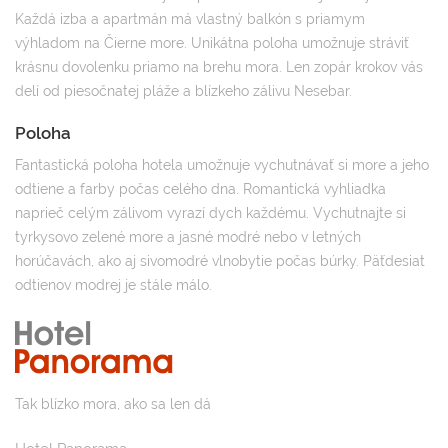
Každá izba a apartmán má vlastný balkón s priamym
výhladom na Čierne more. Unikátna poloha umožnuje stráviť
krásnu dovolenku priamo na brehu mora. Len zopár krokov vás
delí od piesočnatej pláže a blízkeho zálivu Nesebar.
Poloha
Fantastická poloha hotela umožnuje vychutnávať si more a jeho
odtiene a farby počas celého dna. Romantická vyhliadka
naprieč celým zálivom vyrazí dych každému. Vychutnajte si
tyrkysovo zelené more a jasné modré nebo v letných
horúčavách, ako aj sivomodré vlnobytie počas búrky. Päťdesiat
odtienov modrej je stále málo.
Tak blízko mora, ako sa len dá