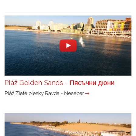
Pláž Golden Sands - Пясъчни дюни
Pláž Zlaté piesky Ravda - Nesebar