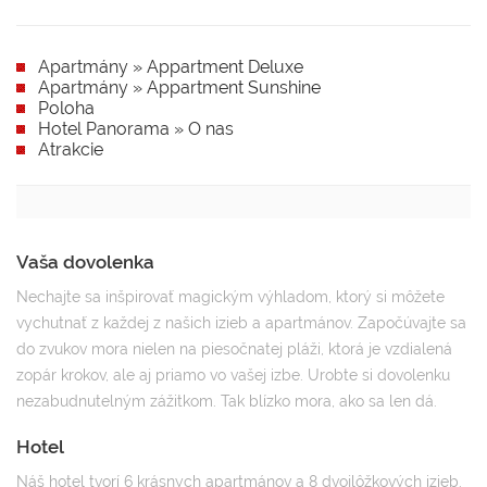
Apartmány » Appartment Deluxe
Apartmány » Appartment Sunshine
Poloha
Hotel Panorama » O nas
Atrakcie
Vaša dovolenka
Nechajte sa inšpirovať magickým výhladom, ktorý si môžete
vychutnať z každej z našich izieb a apartmánov. Započúvajte sa
do zvukov mora nielen na piesočnatej pláži, ktorá je vzdialená
zopár krokov, ale aj priamo vo vašej izbe. Urobte si dovolenku
nezabudnutelným zážitkom. Tak blízko mora, ako sa len dá.
Hotel
Náš hotel tvorí 6 krásnych apartmánov a 8 dvojlôžkových izieb.