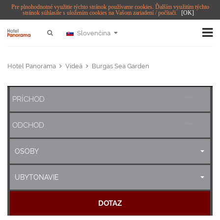
Pre plnohodnotné využitie týchto stránok používame cookies. Ďalším využitím týchto
stránok súhlasíte s uložením cookies na Vašom zariadení / počítači.
[OK]
Slovenčina
Hotel Panorama
Videá
Burgas Sea Garden
OSOBY
UBYTONAVIE
DOTAZ