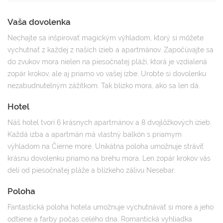
Vaša dovolenka
Nechajte sa inšpirovať magickým výhladom, ktorý si môžete
vychutnať z každej z našich izieb a apartmánov. Započúvajte sa
do zvukov mora nielen na piesočnatej pláži, ktorá je vzdialená
zopár krokov, ale aj priamo vo vašej izbe. Urobte si dovolenku
nezabudnutelným zážitkom. Tak blízko mora, ako sa len dá.
Hotel
Náš hotel tvorí 6 krásnych apartmánov a 8 dvojlôžkových izieb.
Každá izba a apartmán má vlastný balkón s priamym
výhladom na Čierne more. Unikátna poloha umožnuje stráviť
krásnu dovolenku priamo na brehu mora. Len zopár krokov vás
delí od piesočnatej pláže a blízkeho zálivu Nesebar.
Poloha
Fantastická poloha hotela umožnuje vychutnávať si more a jeho
odtiene a farby počas celého dna. Romantická vyhliadka