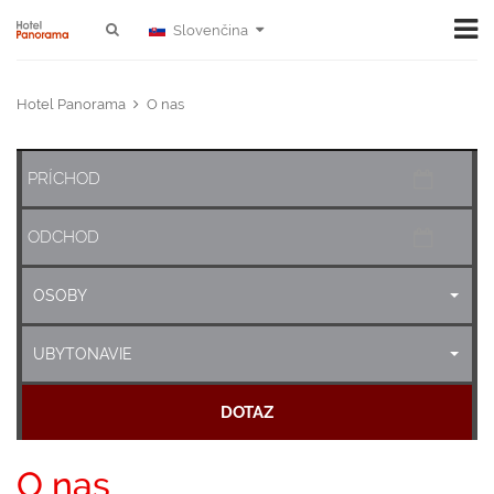
Slovenčina
Hotel Panorama
O nas
OSOBY
UBYTONAVIE
DOTAZ
O nas