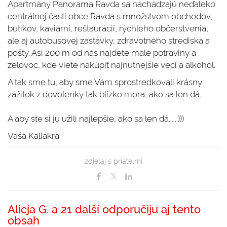
Apartmány Panorama Ravda sa nachádzajú neďaleko
centrálnej časti obce Ravda s množstvom obchodov,
butikov, kaviarní, reštaurácií, rýchleho občerstvenia,
ale aj autobusovej zastávky, zdravotného strediska a
pošty. Asi 200 m od nás nájdete malé potraviny a
zelovoc, kde viete nakúpiť najnutnejšie veci a alkohol.
A tak sme tu, aby sme Vám sprostredkovali krásny
zážitok z dovolenky tak blízko mora, ako sa len dá.
A aby ste si ju užili najlepšie, ako sa len dá......)))
Vaša Kaliakra
zdieľaj s priateľmi
Alicja G. a 21 další odporučiju aj tento
obsah