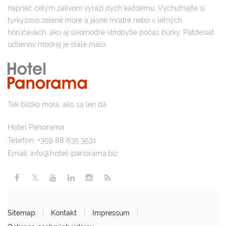
naprieč celým zálivom vyrazí dych každému. Vychutnajte si
tyrkysovo zelené more a jasné modré nebo v letných
horúčavách, ako aj sivomodré vlnobytie počas búrky. Päťdesiat
odtienov modrej je stále málo.
Tak blízko mora, ako sa len dá
Hotel Panorama
Telefon: +359 88 635 3531
Email:
info@hotel-panorama.biz
Sitemap
Kontakt
Impressum