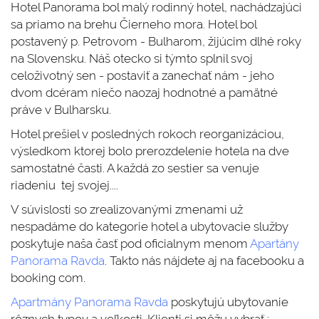
Hotel Panorama bol malý rodinný hotel, nachádzajúci
sa priamo na brehu Čierneho mora. Hotel bol
postavený p. Petrovom - Bulharom, žijúcim dlhé roky
na Slovensku. Náš otecko si týmto splnil svoj
celoživotný sen - postaviť a zanechať nám - jeho
dvom dcéram niečo naozaj hodnotné a pamätné
práve v Bulharsku.
Hotel prešiel v posledných rokoch reorganizáciou,
výsledkom ktorej bolo prerozdelenie hotela na dve
samostatné časti. A každá zo sestier sa venuje
riadeniu tej svojej....
V súvislosti so zrealizovanými zmenami už
nespadáme do kategorie hotel a ubytovacie služby
poskytuje naša časť pod oficialnym menom
Apartány
Panorama Ravda
. Takto nás nájdete aj na facebooku a
booking com.
Apartmány Panorama Ravda
poskytujú ubytovanie
rôznych typov a veľkosti. Klienti si môžu vybrať :