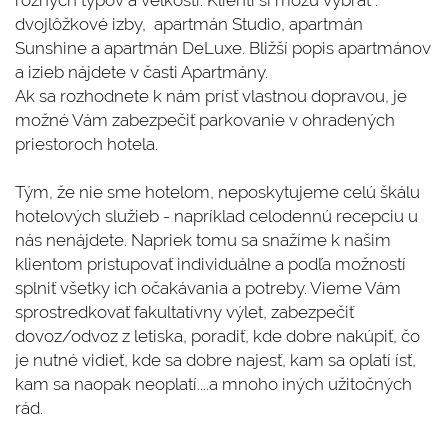
dvojlôžkové izby, apartmán Studio, apartmán
Sunshine a apartmán DeLuxe. Bližší popis apartmánov
a izieb nájdete v časti Apartmány.
Ak sa rozhodnete k nám prísť vlastnou dopravou, je
možné Vám zabezpečiť parkovanie v ohradených
priestoroch hotela.
Tým, že nie sme hotelom, neposkytujeme celú škálu
hotelových služieb - napríklad celodennú recepciu u
nás nenájdete. Napriek tomu sa snažíme k našim
klientom pristupovať individuálne a podľa možností
splniť všetky ich očakávania a potreby. Vieme Vám
sprostredkovať fakultatívny výlet, zabezpečiť
dovoz/odvoz z letiska, poradiť, kde dobre nakúpiť, čo
je nutné vidieť, kde sa dobre najesť, kam sa oplatí ísť,
kam sa naopak neoplatí....a mnoho iných užitočných
rád.