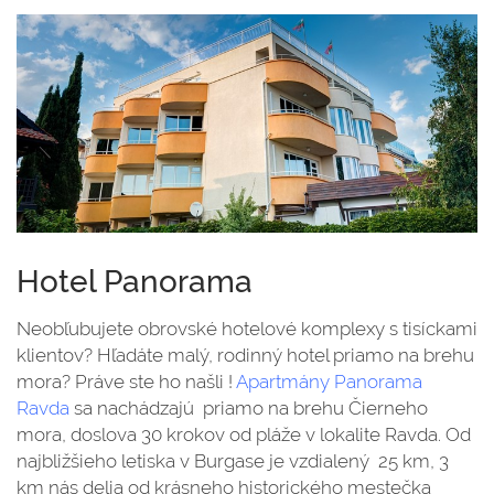
Hotel Panorama
Neobľubujete obrovské hotelové komplexy s tisíckami
klientov? Hľadáte malý, rodinný hotel priamo na brehu
mora? Práve ste ho našli !
Apartmány Panorama
Ravda
sa nachádzajú priamo na brehu Čierneho
mora, doslova 30 krokov od pláže v lokalite Ravda. Od
najbližšieho letiska v Burgase je vzdialený 25 km, 3
km nás delia od krásneho historického mestečka