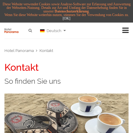
Diese Website verwendet Cookies sowie Analyse-Software zur Erfassung und Auswertung
der Webseiten-Nutzung. Details zur Art und Umfang der Datenerhebung finden Sie in
unserer
Datenschutzerklärung
.
Wenn Sie diese Website weiterhin nutzen, stimmen Sie der Verwendung von Cookies zu.
[OK]
Deutsch
Hotel Panorama
Kontakt
Kontakt
So finden Sie uns